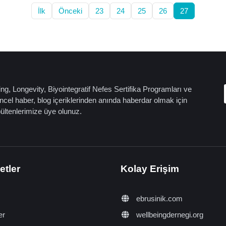
İlk
Önceki
23
24
25
26
27
ng, Longevity, Biyointegratif Nefes Sertifika Programları ve
cel haber, blog içeriklerinden anında haberdar olmak için
bültenlerimize üye olunuz.
etler
Kolay Erişim
ebrusinik.com
er
wellbeingdernegi.org