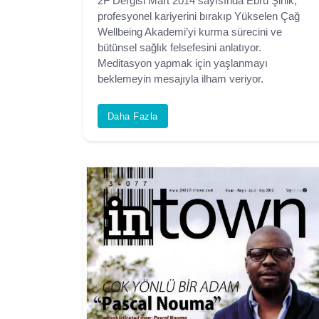
2F Dergisi Mart 2014 sayısında Ebru Şinik,
profesyonel kariyerini bırakıp Yükselen Çağ
Wellbeing Akademi’yi kurma sürecini ve
bütünsel sağlık felsefesini anlatıyor.
Meditasyon yapmak için yaşlanmayı
beklemeyin mesajıyla ilham veriyor.
Daha Fazla