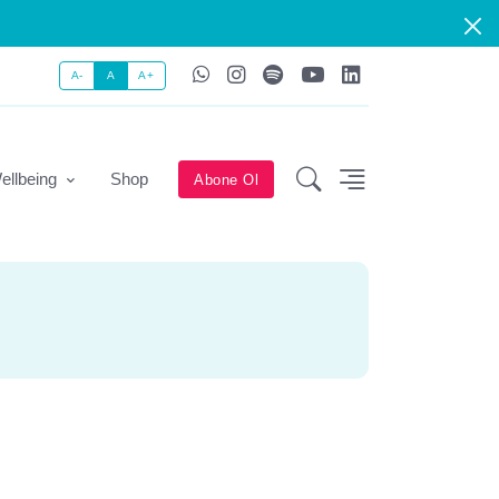
A-
A
A+
ellbeing
Shop
Abone Ol