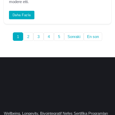
modere etti.
Daha Fazla
1
2
3
4
5
Sonraki
En son
Wellbeing, Longevity, Biyointegratif Nefes Sertifika Programları