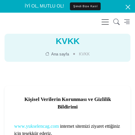
İYİ OL, MUTLU OL!
Şimdi Bize Katıl
KVKK
Ana sayfa
KVKK
Kişisel Verilerin Korunması ve Gizlilik
Bildirimi
www.yukselencag.com
internet sitemizi ziyaret ettiğiniz
için teşekkür ederiz.