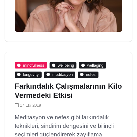
mindfulness
wellbeing
wellaging
longevity
meditasyon
nefes
Farkındalık Çalışmalarının Kilo
Vermedeki Etkisi
17 Eki 2019
Meditasyon ve nefes gibi farkındalık
teknikleri, sindirim dengesini ve bilinçli
seçimleri güçlendirerek zayıflama