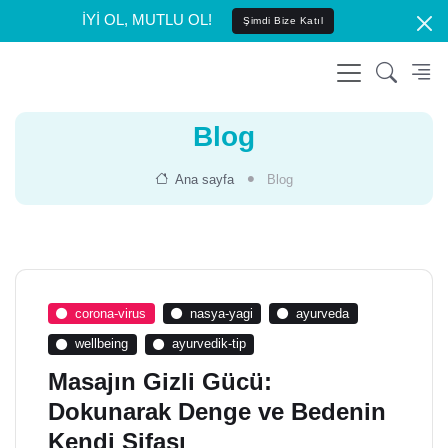
İYİ OL, MUTLU OL!
Şimdi Bize Katıl
Blog
Ana sayfa
Blog
corona-virus
nasya-yagi
ayurveda
wellbeing
ayurvedik-tip
Masajın Gizli Gücü:
Dokunarak Denge ve Bedenin
Kendi Şifası