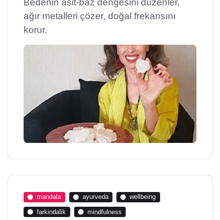
Bedenin asit-baz dengesini düzenler,
ağır metalleri çözer, doğal frekansını
korur.
mandala
ayurveda
wellbeing
farkindalik
mindfulness