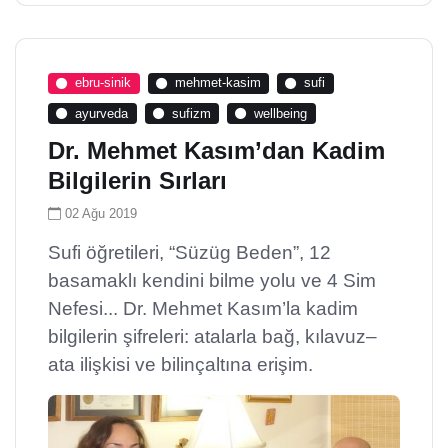
ebru-sinik
mehmet-kasim
sufi
ayurveda
sufizm
wellbeing
Dr. Mehmet Kasım’dan Kadim
Bilgilerin Sırları
02 Ağu 2019
Sufi öğretileri, “Süzüg Beden”, 12
basamaklı kendini bilme yolu ve 4 Sim
Nefesi... Dr. Mehmet Kasım’la kadim
bilgilerin şifreleri: atalarla bağ, kılavuz–
ata ilişkisi ve bilinçaltına erişim.