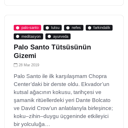
palo-santo
tutsu
nefes
farkindalik
meditasyon
ayurveda
Palo Santo Tütsüsünün
Gizemi
28 Mar 2019
Palo Santo ile ilk karşılaşmam Chopra
Center’daki bir derste oldu. Ekvador’un
kutsal ağacının kokusu, tarihçesi ve
şamanik ritüellerdeki yeri Dante Bolcato
ve David Crow’un anlatılarıyla birleşince;
koku–zihin–duygu üçgeninde etkileyici
bir yolculuğa…