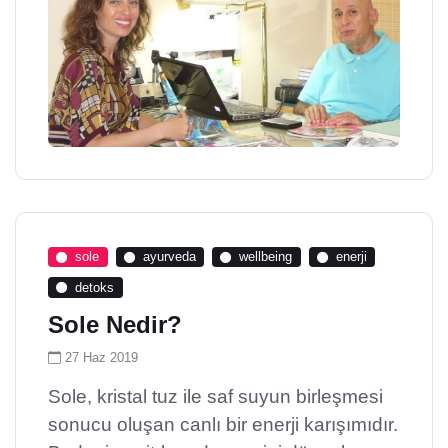
sole
ayurveda
wellbeing
enerji
detoks
Sole Nedir?
27 Haz 2019
Sole, kristal tuz ile saf suyun birleşmesi
sonucu oluşan canlı bir enerji karışımıdır.