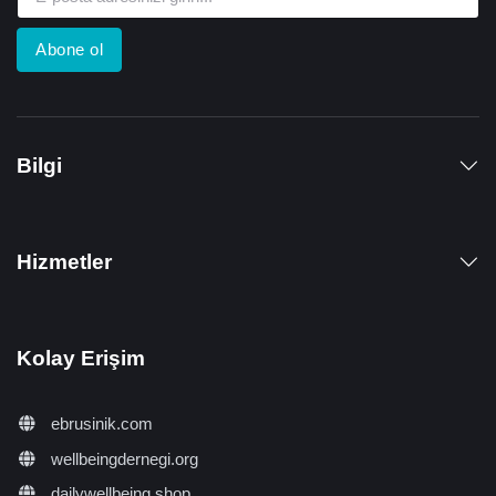
Abone ol
Bilgi
Hizmetler
Kolay Erişim
ebrusinik.com
wellbeingdernegi.org
dailywellbeing.shop