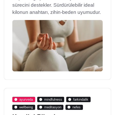
sürecini destekler. Sürdürülebilir ideal
kilonun anahtarı, zihin-beden uyumudur.
ayurveda
mindfulness
farkindalik
wellbeing
meditasyon
nefes