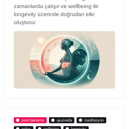
zamanlarda çalışır ve wellbeing ile
longevity üzerinde doğrudan etki
oluşturur.
panchakarma
ayurveda
meditasyon
nefes
wellbeing
longevity