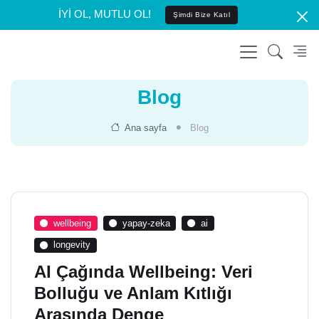
İYİ OL, MUTLU OL!
Şimdi Bize Katıl
Blog
Ana sayfa
Blog
wellbeing
yapay-zeka
ai
longevity
AI Çağında Wellbeing: Veri
Bolluğu ve Anlam Kıtlığı
Arasında Denge