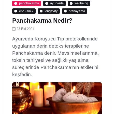
panchakarma
ayurveda
wellbeing
ebru-sinik
longevity
pranayama
Panchakarma Nedir?
23 Eki 2021
Ayurveda Koruyucu Tıp protokollerinde
uygulanan derin detoks terapilerine
Panchakarma denir. Mevsimsel arınma,
toksin tahliyesi ve sağlıklı yaş alma
süreçlerinde Panchakarma’nın etkilerini
keşfedin.