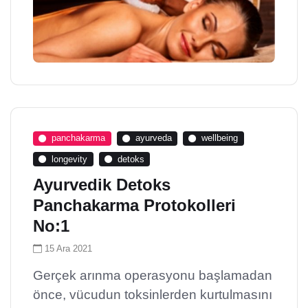
panchakarma
ayurveda
wellbeing
longevity
detoks
Ayurvedik Detoks
Panchakarma Protokolleri
No:1
15 Ara 2021
Gerçek arınma operasyonu başlamadan
önce, vücudun toksinlerden kurtulmasını