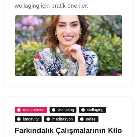
wellaging için pratik öneriler.
mindfulness
wellbeing
wellaging
longevity
meditasyon
nefes
Farkındalık Çalışmalarının Kilo