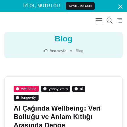
İYİ OL, MUTLU OL!
Şimdi Bize Katıl
Blog
Ana sayfa
Blog
wellbeing
yapay-zeka
ai
longevity
AI Çağında Wellbeing: Veri
Bolluğu ve Anlam Kıtlığı
Arasında Denge