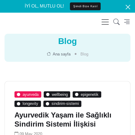
İYİ OL, MUTLU OL!
Şimdi Bize Katıl
Blog
Ana sayfa
Blog
ayurveda
wellbeing
epigenetik
longevity
sindirim-sistemi
Ayurvedik Yaşam ile Sağlıklı
Sindirim Sistemi İlişkisi
09 May 2020