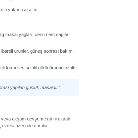
sin yükünü azaltır.
ağ masaj yağları, derin nem sağlar;
a” ibareli ürünler, güneş sonrası bakım
li formüller, selülit görünümünü azaltır.
nrası yapılan günlük masajdır.”
i veya akşam gevşeme rutini olarak
 çevresi üzerinde durulur.