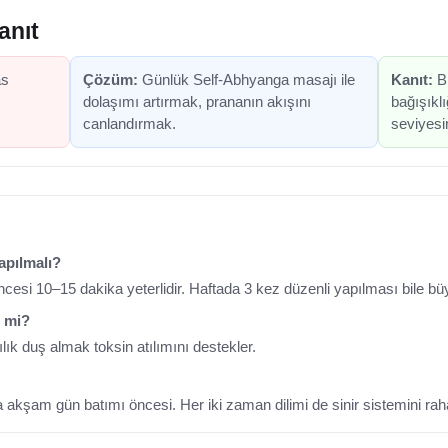
anıt
as
Çözüm:
Günlük Self-Abhyanga masajı ile
Kanıt:
Bi
dolaşımı artırmak, prananın akışını
bağışıklı
canlandırmak.
seviyesin
apılmalı?
cesi 10–15 dakika yeterlidir. Haftada 3 kez düzenli yapılması bile büy
r mi?
ık duş almak toksin atılımını destekler.
akşam gün batımı öncesi. Her iki zaman dilimi de sinir sistemini rahat