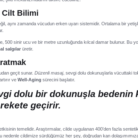
ilt Bilimi
ğil, aynı zamanda vücudun erken uyarı sistemidir. Ortalama bir yetişk
r.
e, 500 sinir ucu ve bir metre uzunluğunda kılcal damar bulunur. Bu y
al salgılar
üretir.
ratmak
ğrudan geçit sunar.
Düzenli masaj
, sevgi dolu dokunuşlarla vücuttaki toks
artırır ve
Well-Aging
sürecini başlatır.
vgi dolu bir dokunuşla bedenin 
ekete geçirir.
i
 etkisinin temelidir. Araştırmalar, cilde uygulanan 400’den fazla sente
 Bu nedenle cildimize sürdüğümüz her şey, doğrudan kan dolaşımımıza 