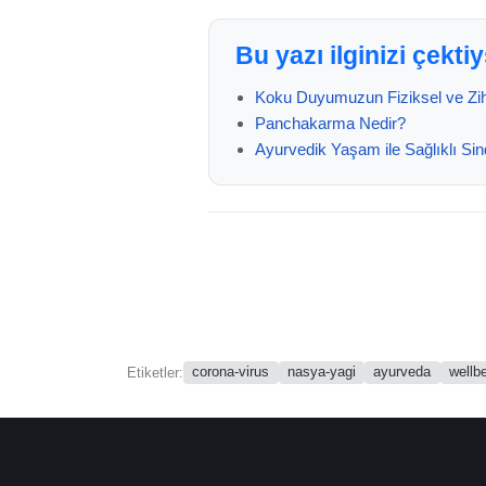
Bu yazı ilginizi çekt
Koku Duyumuzun Fiziksel ve Zihi
Panchakarma Nedir?
Ayurvedik Yaşam ile Sağlıklı Sin
corona-virus
nasya-yagi
ayurveda
wellb
Etiketler: