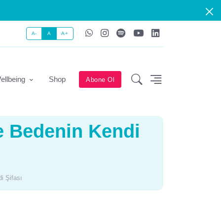
A-
A
A+
ellbeing
Shop
Abone Ol
e Bedenin Kendi
i Şifası