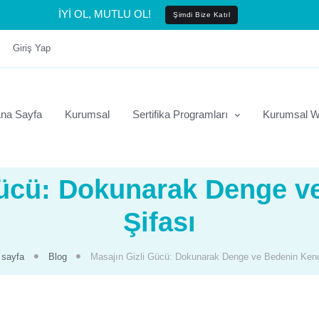
İYİ OL, MUTLU OL!
Şimdi Bize Katıl
Giriş Yap
na Sayfa
Kurumsal
Sertifika Programları
Kurumsal W
Gücü: Dokunarak Denge v
Şifası
sayfa
Blog
Masajın Gizli Gücü: Dokunarak Denge ve Bedenin Kend