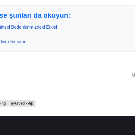
iyse şunları da okuyun:
nsel Bedenlerimizdeki Etkisi
dirim Sistemi
W
eing
ayurvedik-tip