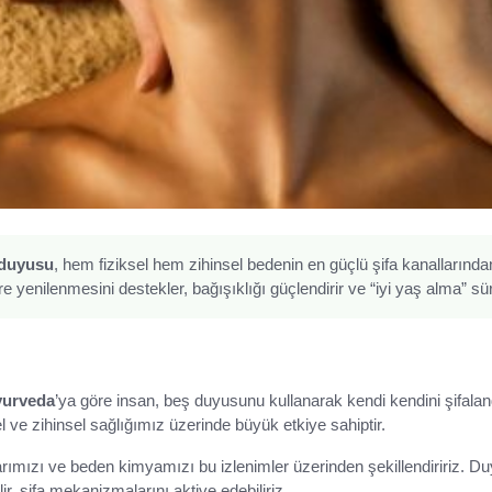
duyusu
, hem fiziksel hem zihinsel bedenin en güçlü şifa kanallarından
re yenilenmesini destekler, bağışıklığı güçlendirir ve “iyi yaş alma” sür
yurveda
’ya göre insan, beş duyusunu kullanarak kendi kendini şifalan
el ve zihinsel sağlığımız üzerinde büyük etkiye sahiptir.
ımızı ve beden kimyamızı bu izlenimler üzerinden şekillendiririz. Duyu
r, şifa mekanizmalarını aktive edebiliriz.