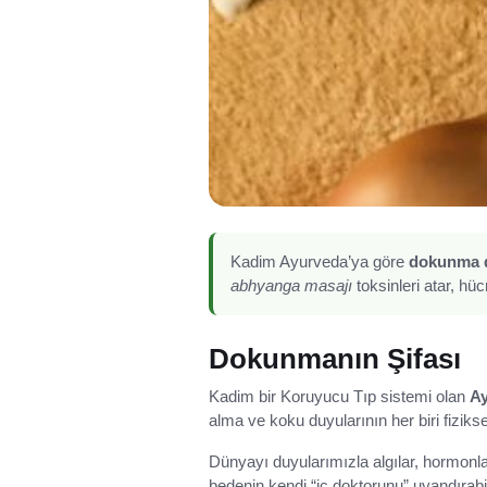
Kadim Ayurveda’ya göre
dokunma 
abhyanga masajı
toksinleri atar, hüc
Dokunmanın Şifası
Kadim bir Koruyucu Tıp sistemi olan
A
alma ve koku duyularının her biri fiziks
Dünyayı duyularımızla algılar, hormonlar
bedenin kendi “iç doktorunu” uyandırabili