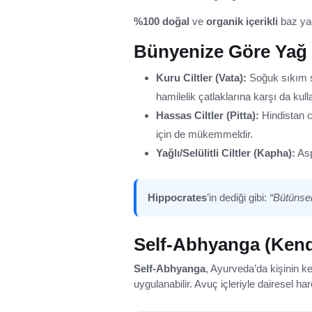
%100 doğal
ve
organik içerikli
baz yağ
Bünyenize Göre Yağ
Kuru Ciltler (Vata):
Soğuk sıkım su
hamilelik çatlaklarına karşı da kullan
Hassas Ciltler (Pitta):
Hindistan ce
için de mükemmeldir.
Yağlı/Selülitli Ciltler (Kapha):
Asp
Hippocrates
’in dediği gibi:
“Bütünsel
Self-Abhyanga (Kend
Self-Abhyanga
, Ayurveda’da kişinin 
uygulanabilir. Avuç içleriyle dairesel h