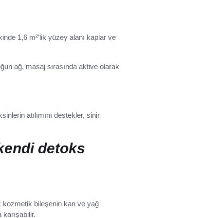
inde 1,6 m²’lik yüzey alanı kaplar ve
oğun ağ, masaj sırasında aktive olarak
inlerin atılımını destekler, sinir
kendi detoks
tik kozmetik bileşenin kan ve yağ
karışabilir.