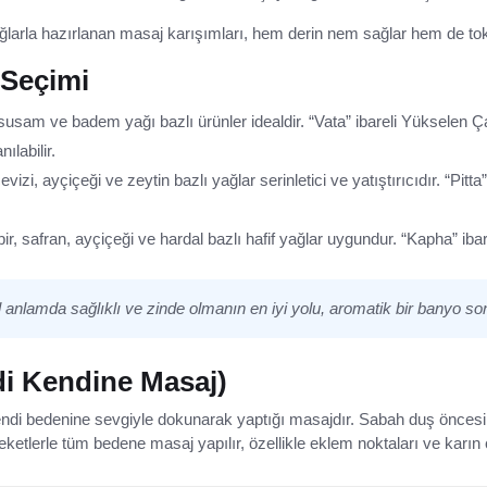
larla hazırlanan masaj karışımları, hem derin nem sağlar hem de tok
 Seçimi
sam ve badem yağı bazlı ürünler idealdir. “Vata” ibareli Yükselen Ç
ılabilir.
vizi, ayçiçeği ve zeytin bazlı yağlar serinletici ve yatıştırıcıdır. “Pitt
ir, safran, ayçiçeği ve hardal bazlı hafif yağlar uygundur. “Kapha” ibare
 anlamda sağlıklı ve zinde olmanın en iyi yolu, aromatik bir banyo so
i Kendine Masaj)
kendi bedenine sevgiyle dokunarak yaptığı masajdır. Sabah duş önces
areketlerle tüm bedene masaj yapılır, özellikle eklem noktaları ve karın