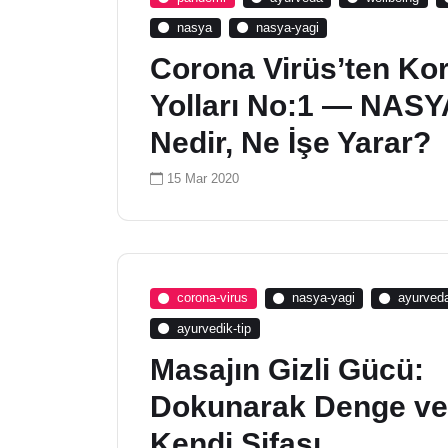
nasya
nasya-yagi
Corona Virüs’ten K
Yolları No:1 — NASY
Nedir, Ne İşe Yarar?
15 Mar 2020
corona-virus
nasya-yagi
ayurved
ayurvedik-tip
Masajın Gizli Gücü:
Dokunarak Denge ve
Kendi Şifası