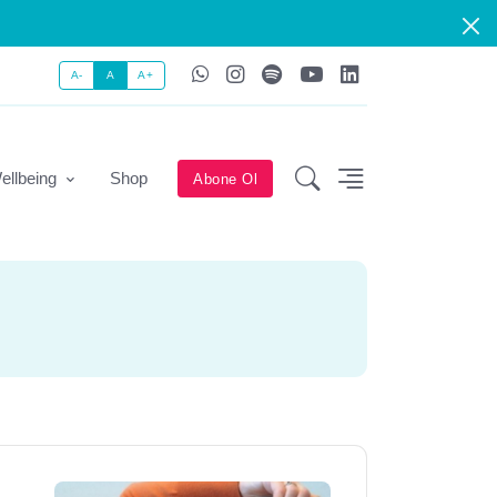
A-
A
A+
ellbeing
Shop
Abone Ol