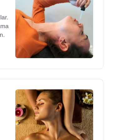
ar.
lama
n.