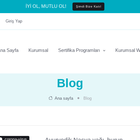
İYİ OL, MUTLU OL!
Şimdi Bize Katıl
Giriş Yap
na Sayfa
Kurumsal
Sertifika Programları
Kurumsal W
Blog
Ana sayfa
Blog
Ayurvedik Nasya yağı, burun
corona-virus