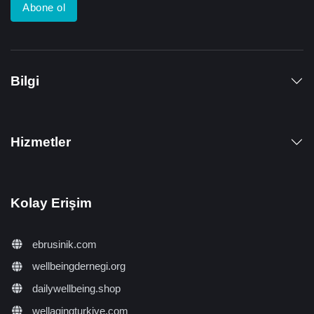
Abone ol
Bilgi
Hizmetler
Kolay Erişim
ebrusinik.com
wellbeingdernegi.org
dailywellbeing.shop
wellagingturkiye.com