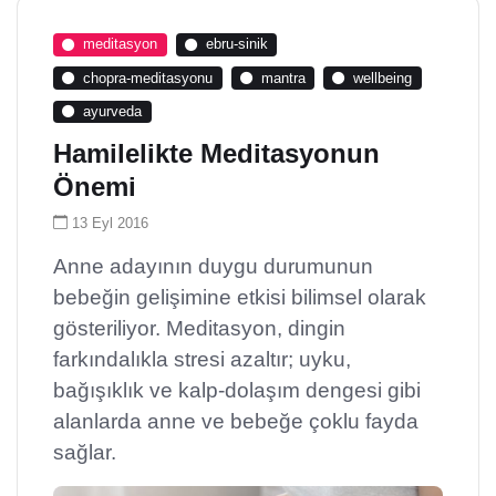
meditasyon
ebru-sinik
chopra-meditasyonu
mantra
wellbeing
ayurveda
Hamilelikte Meditasyonun
Önemi
13 Eyl 2016
Anne adayının duygu durumunun
bebeğin gelişimine etkisi bilimsel olarak
gösteriliyor. Meditasyon, dingin
farkındalıkla stresi azaltır; uyku,
bağışıklık ve kalp-dolaşım dengesi gibi
alanlarda anne ve bebeğe çoklu fayda
sağlar.