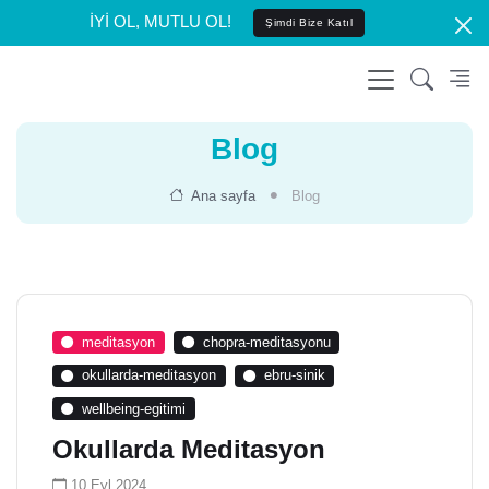
İYİ OL, MUTLU OL!
Şimdi Bize Katıl
Blog
Ana sayfa
Blog
meditasyon
chopra-meditasyonu
okullarda-meditasyon
ebru-sinik
wellbeing-egitimi
Okullarda Meditasyon
10 Eyl 2024