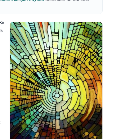
Bir
ik
k