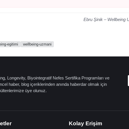
Ebru Şinik – Wellbeing 
eing-egitimi
wellbeing-uzmani
ng, Longevity, Biyointegratif Nefes Sertifika Programları ve
cel haber, blog içeriklerinden anında haberdar olmak için
bültenlerimize üye olunuz.
etler
Kolay Erişim