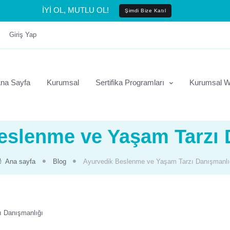
İYİ OL, MUTLU OL!
Şimdi Bize Katıl
Giriş Yap
na Sayfa
Kurumsal
Sertifika Programları
Kurumsal W
eslenme ve Yaşam Tarzı 
Ana sayfa
Blog
Ayurvedik Beslenme ve Yaşam Tarzı Danışmanlı
ı Danışmanlığı