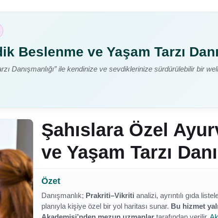
dik Beslenme ve Yaşam Tarzı Dan
Danışmanlığı” ile kendinize ve sevdiklerinize sürdürülebilir bir wel
Şahıslara Özel Ayu
ve Yaşam Tarzı Dan
Özet
Danışmanlık;
Prakriti–Vikriti
analizi, ayrıntılı gıda list
planıyla kişiye özel bir yol haritası sunar.
Bu hizmet yal
Akademisi’nden mezun uzmanlar
tarafından verilir.
Ak