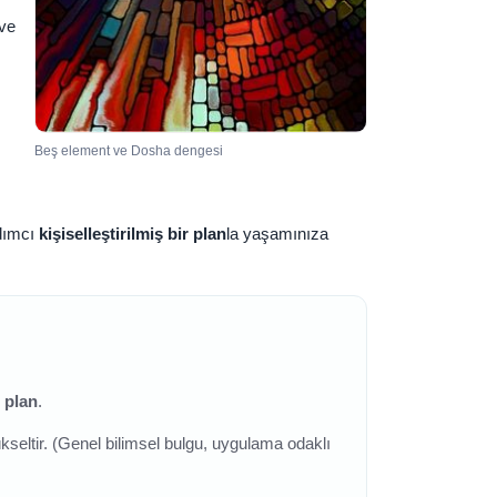
ve
Beş element ve Dosha dengesi
dımcı
kişiselleştirilmiş bir plan
la yaşamınıza
l plan
.
kseltir. (Genel bilimsel bulgu, uygulama odaklı