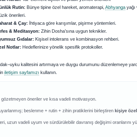
ünlük Rutin:
Bünye tipine özel hareket, aromaterapi,
Abhyanga
yağı 
zik önerileri.
aharat & Çay:
İhtiyaca göre karışımlar, pişirme yöntemleri.
efes & Meditasyon:
Zihin Dosha’sına uygun teknikler.
yumsuz Gıdalar:
Kişisel intolerans ve kombinasyon rehberi.
el Notlar:
Hedeflerinize yönelik spesifik protokoller.
odak–uyku kalitesini artırmaya ve duygu durumunu düzenlemeye yar
in
iletişim sayfamızı
kullanın.
ı gözetmeyen öneriler ve kısa vadeli motivasyon.
rlanmış; beslenme + rutin + zihin pratiklerini birleştiren
kişiye öze
ri, uzun vadeli uyum ve sürdürülebilir davranış değişimi oranlarını yü