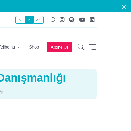
A-
A
A+
ellbeing
Shop
Abone Ol
Danışmanlığı
ğı