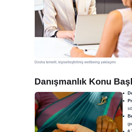
Dosha temelli, kişiselleştirilmiş wellbeing yaklaşımı
Danışmanlık Konu Başlı
Do
Pr
sö
Be
gı
6 