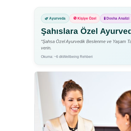
🌿 Ayurveda
🧭 Kişiye Özel
🧪 Dosha Analizi
Şahıslara Özel Ayurve
“Şahsa Özel Ayurvedik Beslenme ve Yaşam Tarzı 
verin.
Okuma: ~6 dk
Wellbeing Rehberi