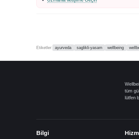
ayurveda
saglikli-yasam
wellbeing
wellb
Etiketler:
Wellbei
tüm gün
lütfen 
Bilgi
Hizm