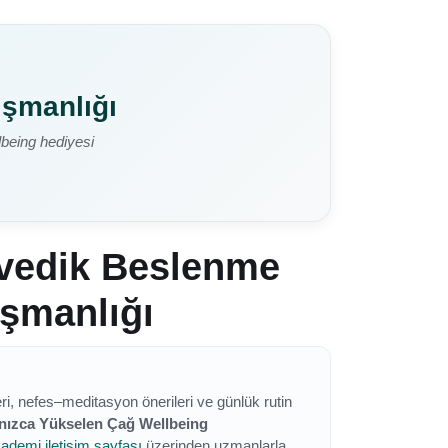
ışmanlığı
lbeing hediyesi
rvedik Beslenme
ışmanlığı
eleri, nefes–meditasyon önerileri ve günlük rutin
nızca Yükselen Çağ Wellbeing
ademi iletişim sayfası
üzerinden uzmanlarla