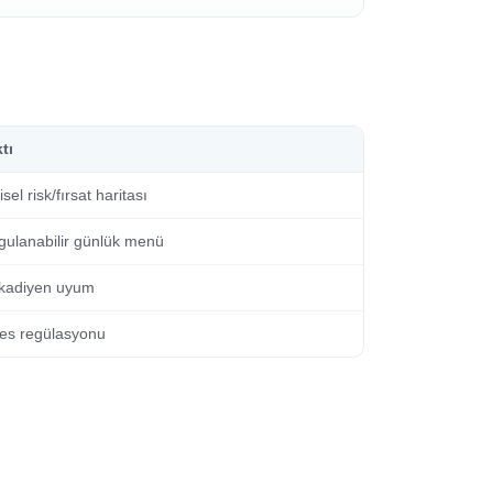
tı
isel risk/fırsat haritası
gulanabilir günlük menü
rkadiyen uyum
res regülasyonu