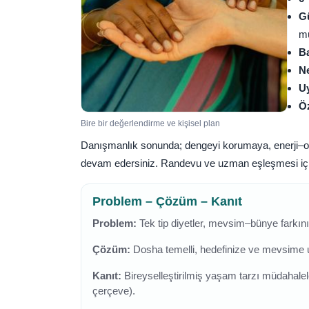
G
mü
B
N
U
Öz
Bire bir değerlendirme ve kişisel plan
Danışmanlık sonunda; dengeyi korumaya, enerji–
devam edersiniz. Randevu ve uzman eşleşmesi iç
Problem – Çözüm – Kanıt
Problem:
Tek tip diyetler, mevsim–bünye farkın
Çözüm:
Dosha temelli, hedefinize ve mevsime uya
Kanıt:
Bireyselleştirilmiş yaşam tarzı müdahalele
çerçeve).