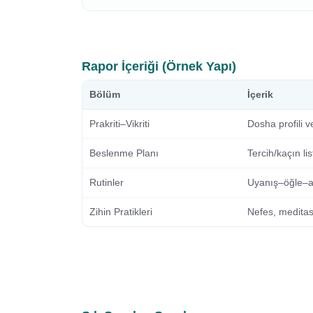
Rapor İçeriği (Örnek Yapı)
Bölüm
İçerik
Prakriti–Vikriti
Dosha profili v
Beslenme Planı
Tercih/kaçın li
Rutinler
Uyanış–öğle–a
Zihin Pratikleri
Nefes, meditas