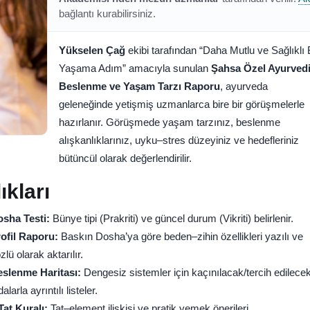
bağlantı kurabilirsiniz.
Yükselen Çağ
ekibi tarafından “Daha Mutlu ve Sağlıklı 
Yaşama Adım” amacıyla sunulan
Şahsa Özel Ayurved
Beslenme ve Yaşam Tarzı Raporu
, ayurveda
geleneğinde yetişmiş uzmanlarca bire bir görüşmelerle
hazırlanır. Görüşmede yaşam tarzınız, beslenme
alışkanlıklarınız, uyku–stres düzeyiniz ve hedefleriniz
bütüncül olarak değerlendirilir.
kları
sha Testi:
Bünye tipi (Prakriti) ve güncel durum (Vikriti) belirlenir.
ofil Raporu:
Baskın Dosha’ya göre beden–zihin özellikleri yazılı ve
zlü olarak aktarılır.
slenme Haritası:
Dengesiz sistemler için kaçınılacak/tercih edilece
dalarla ayrıntılı listeler.
Tat Kuralı:
Tat–element ilişkisi ve pratik yemek önerileri.