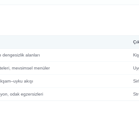
Çık
e dengesizlik alanları
Kiş
steleri, mevsimsel menüler
Uy
kşam–uyku akışı
Si
yon, odak egzersizleri
St