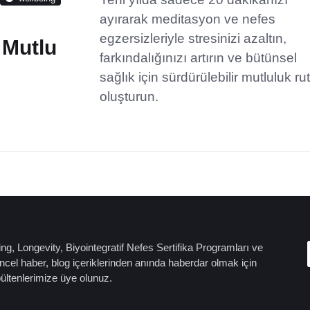
ayırarak meditasyon ve nefes
egzersizleriyle stresinizi azaltın,
e Mutlu
farkındalığınızı artırın ve bütünsel
sağlık için sürdürülebilir mutluluk rut
oluşturun.
ng, Longevity, Biyointegratif Nefes Sertifika Programları ve
cel haber, blog içeriklerinden anında haberdar olmak için
bültenlerimize üye olunuz.