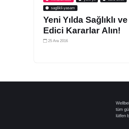
saglikli-yasam
Yeni Yılda Sağlıklı v
Edici Kararlar Alın!
25 Ara 2016
Wellbei
tüm gün
lütfen 