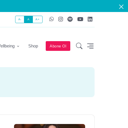
A-
A
A+
ellbeing
Shop
Abone Ol