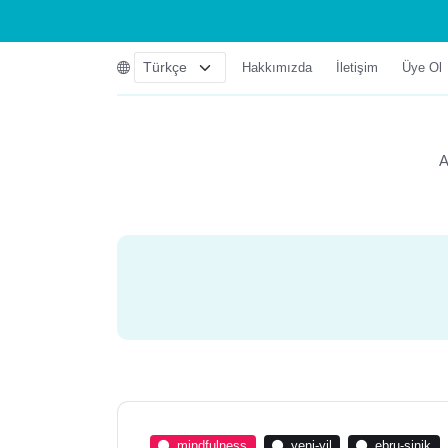
Hakkımızda
İletişim
Üye Ol
A
mindfulness
yeni-yil
ebru-sinik