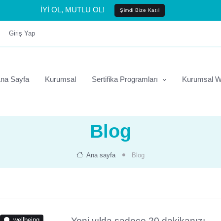
İYİ OL, MUTLU OL!
Şimdi Bize Katıl
Giriş Yap
na Sayfa
Kurumsal
Sertifika Programları
Kurumsal W
Blog
Ana sayfa
Blog
Yeni yılda sadece 20 dakikanızı
wellbeing