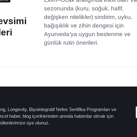
sezonunda (kuru, soğuk, hafif,
değişken nitelikler) sindirim, uyku,
evsimi
bağışıklık ve zihin dengesi için
eri
Ayurveda’ya uygun beslenme ve
günlük rutin önerileri.
ng, Longevity, Biyointegratif Nefes Sertifika Programları ve
cel haber, blog içeriklerinden anında haberdar olmak için
bültenlerimize üye olunuz.