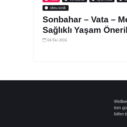
ebru-sinik
Sonbahar – Vata – M
Sağlıklı Yaşam Öneril
04 Eki 2016
Wellbei
tüm gün
lütfen 