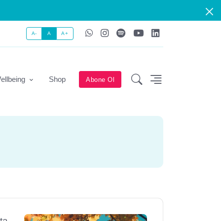
A-
A
A+
ellbeing
Shop
Abone Ol
ta