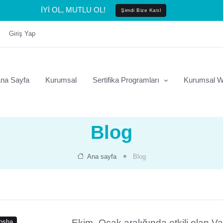
İYİ OL, MUTLU OL!
Şimdi Bize Katıl
Giriş Yap
na Sayfa
Kurumsal
Sertifika Programları
Kurumsal W
Blog
Ana sayfa
Blog
Ekim–Ocak aralığında etkili olan Va
osha