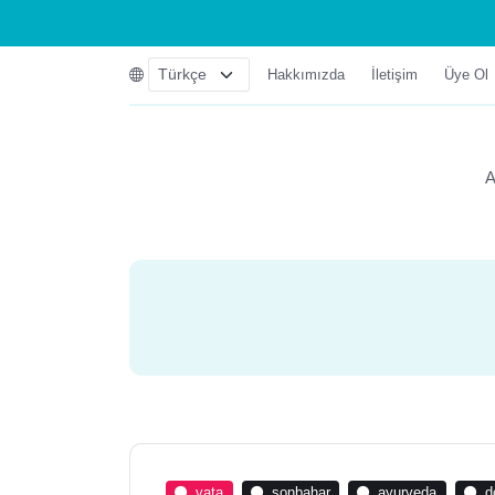
Hakkımızda
İletişim
Üye Ol
A
vata
sonbahar
ayurveda
d