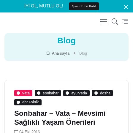
İYİ OL, MUTLU OL!
Şimdi Bize Katıl
Blog
Ana sayfa
Blog
vata
sonbahar
ayurveda
dosha
ebru-sinik
Sonbahar – Vata – Mevsimi
Sağlıklı Yaşam Önerileri
04 Eki 2016