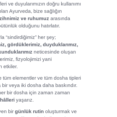
tifleri ve duyularımızın doğru kullanımı
olan Ayurveda, bize sağlığın
 zihnimiz ve ruhumuz
arasında
ütünlük olduğunu hatırlatır.
a “sindirdiğimiz” her şey;
imiz, gördüklerimiz, duyduklarımız,
okunduklarımız
neticesinde oluşan
imiz, fizyolojimizi yani
 etkiler.
 tüm elementler ve tüm dosha tipleri
ir veya iki dosha daha baskındır.
her bir dosha için zaman zaman
hâlleri
yaşarız.
yen bir
günlük rutin
oluşturmak ve