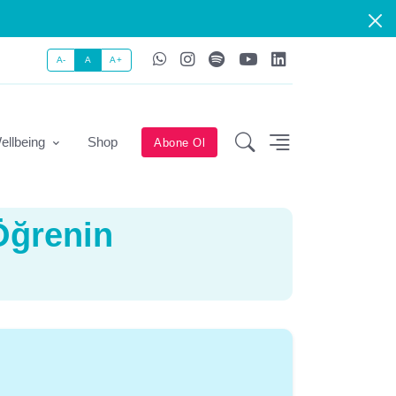
A-
A
A+
ellbeing
Shop
Abone Ol
Öğrenin