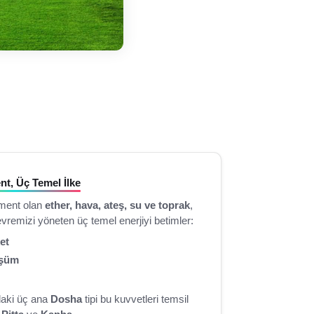
t, Üç Temel İlke
ment olan
ether, hava, ateş, su ve toprak
,
evremizi yöneten üç temel enerjiyi betimler:
et
şüm
aki üç ana
Dosha
tipi bu kuvvetleri temsil