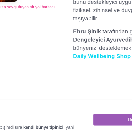
bunu destekleyici uygu
ıza saygı duyan bir yol haritası
fiziksel, zihinsel ve du
taşıyabilir.
Ebru Şinik
tarafından ge
Dengeleyici Ayurvedik
bünyenizi desteklemek
Daily Wellbeing Shop
D
z; şimdi sıra
kendi bünye tipinizi
, yani