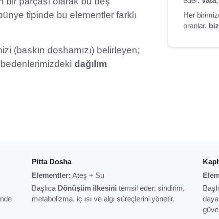
n bir parçası olarak bu beş
eder:
Vata
ünye tipinde bu elementler farklı
Her birimiz
oranlar,
biz
mizi (baskın doshamızı) belirleyen;
l bedenlerimizdeki
dağılım
Pitta Dosha
Kap
Elementler:
Ateş + Su
Elem
Başlıca
Dönüşüm ilkesini
temsil eder; sindirim,
Başl
inde
metabolizma, iç ısı ve algı süreçlerini yönetir.
dayan
güven 