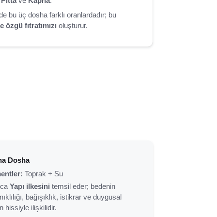
,
Pitta
ve
Kapha
.
de bu üç dosha farklı oranlardadır; bu
e özgü fıtratımızı
oluşturur.
ha Dosha
entler:
Toprak + Su
ıca
Yapı ilkesini
temsil eder; bedenin
ıklılığı, bağışıklık, istikrar ve duygusal
hissiyle ilişkilidir.