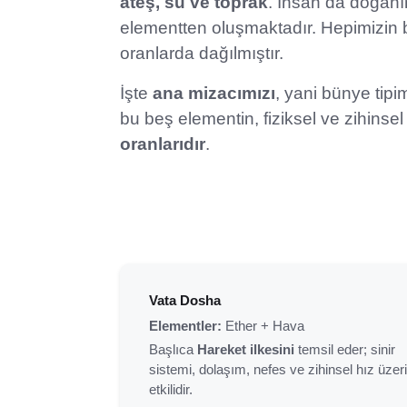
ateş, su ve toprak
. İnsan da doğanı
elementten oluşmaktadır. Hepimizin b
oranlarda dağılmıştır.
İşte
ana mizacımızı
, yani bünye tipi
bu beş elementin, fiziksel ve zihinse
oranlarıdır
.
Vata Dosha
Elementler:
Ether + Hava
Başlıca
Hareket ilkesini
temsil eder; sinir
sistemi, dolaşım, nefes ve zihinsel hız üzer
etkilidir.