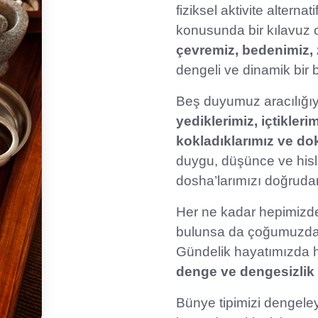
fiziksel aktivite alterna
konusunda bir kılavuz 
çevremiz, bedenimiz,
dengeli ve dinamik bir b
Beş duyumuz aracılığıyl
yediklerimiz, içtikler
kokladıklarımız ve d
duygu, düşünce ve hisler
dosha’larımızı doğrudan
Her ne kadar hepimizde
bulunsa da çoğumuzda b
Gündelik hayatımızda 
denge ve dengesizlik 
Bünye tipimizi dengele