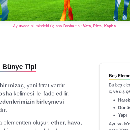
Ayurveda bilimindeki üç ana Dosha tipi:
Vata
,
Pitta
,
Kapha
.
e Bünye Tipi
Beş Elemen
bir mizaç
, yani fıtrat vardır.
Bu beş ele
iç ve dış ç
osha
kelimesi ile ifade edilir.
Harek
bedenlerimizin birleşmesi
Dönü
ir
.
Yapı
na elementten oluşur:
ether, hava,
Ayurveda’d