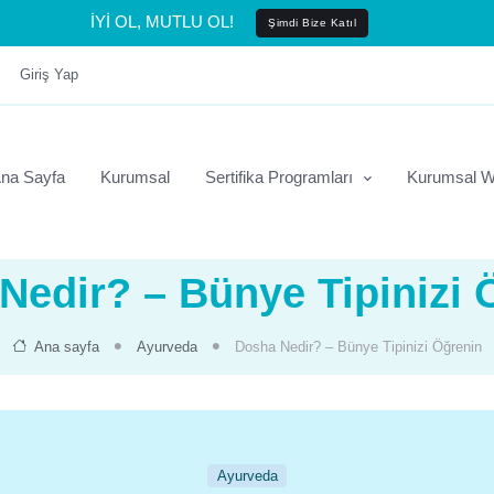
İYİ OL, MUTLU OL!
Şimdi Bize Katıl
Giriş Yap
na Sayfa
Kurumsal
Sertifika Programları
Kurumsal W
Nedir? – Bünye Tipinizi 
Ana sayfa
Ayurveda
Dosha Nedir? – Bünye Tipinizi Öğrenin
Ayurveda