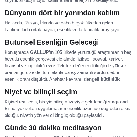
kuyruklar oluşmuştu; katılımcıların enerjisi hissediliyordu.
Dünyanın dört bir yanından katılım
Hollanda, Rusya, İrlanda ve daha birçok ülkeden gelen
katılımcılarla ortak payda, esenlik ve farkındalık arayışıydı.
Bütünsel Esenliğin Geleceği
Konuşmada
GALLUP
’ın 105 ülkede yürüttüğü araştırmanın beş
boyutlu esenlik çerçevesi ele alındı: fiziksel, sosyal, kariyer,
finansal ve topluluk/çevre. Tek tek değerlendirildiğinde yüksek
oranlar görülse de, tüm alanlarda eş zamanlı sürdürülebilir
esenlik oranı düşüktü. Anahtar kavram:
dengeli bütünlük
.
Niyet ve bilinçli seçim
Kişisel realitenin, bireyin bilinç düzeyiyle şekillendiği vurgulandı.
Bilinci yükselten uygulamaların esenlik üzerinde doğrudan etkisi
olduğu, niyetin yön verici bir güç olduğu paylaşıldı.
Günde 30 dakika meditasyon