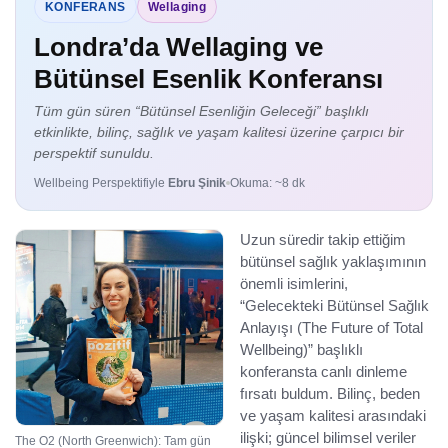
KONFERANS
Wellaging
Londra’da Wellaging ve
Bütünsel Esenlik Konferansı
Tüm gün süren “Bütünsel Esenliğin Geleceği” başlıklı
etkinlikte, bilinç, sağlık ve yaşam kalitesi üzerine çarpıcı bir
perspektif sunuldu.
Wellbeing Perspektifiyle
Ebru Şinik
Okuma: ~8 dk
Uzun süredir takip ettiğim
bütünsel sağlık yaklaşımının
önemli isimlerini,
“Gelecekteki Bütünsel Sağlık
Anlayışı (The Future of Total
Wellbeing)” başlıklı
konferansta canlı dinleme
fırsatı buldum. Bilinç, beden
ve yaşam kalitesi arasındaki
ilişki; güncel bilimsel veriler
The O2 (North Greenwich): Tam gün