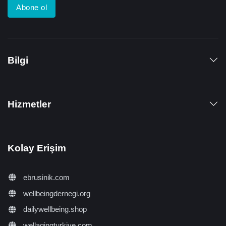
Abone ol
Bilgi
Hizmetler
Kolay Erişim
ebrusinik.com
wellbeingdernegi.org
dailywellbeing.shop
wellagingturkiye.com