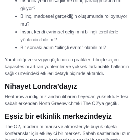
İnsanlık yeni bir sağlık ve bilinç paradigmasına mı
giriyor?
Bilinç, maddesel gerçekliğin oluşumunda rol oynuyor
mu?
İnsan, kendi evrimsel gelişimini bilinçli tercihlerle
yönlendirebilir mi?
Bir sonraki adım “bilinçli evrim” olabilir mi?
Yaratıcılığı ve sezgiyi güçlendiren pratikler; bilinçli seçim
kapasitesini artıran yöntemler ve yüksek farkındalık hâllerinin
sağlık üzerindeki etkileri detaylı biçimde aktarıldı.
Nihayet Londra’dayız
Heathrow’a indiğimiz andan itibaren heyecan yüksekti. Ertesi
sabah erkenden North Greenwich’teki The O2’ya geçtik.
Eşsiz bir etkinlik merkezindeyiz
The O2, modern mimarisi ve atmosferiyle büyük ölçekli
konferanslar için etkileyici bir merkez. Sabah saatlerinde uzun