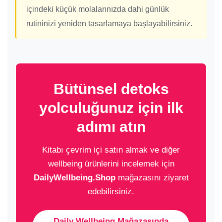
içindeki küçük molalarınızda dahi günlük
rutininizi yeniden tasarlamaya başlayabilirsiniz.
Bütünsel detoks
yolculuğunuz için ilk
adımı atın
Kitabı çevrim içi satın almak ve diğer
wellbeing ürünlerini incelemek için
DailyWellbeing.Shop
mağazasını ziyaret
edebilirsiniz.
Daily Wellbeing Mağazasında