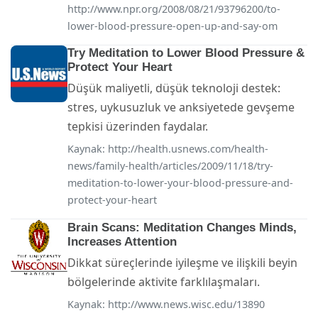
http://www.npr.org/2008/08/21/93796200/to-
lower-blood-pressure-open-up-and-say-om
Try Meditation to Lower Blood Pressure &
Protect Your Heart
Düşük maliyetli, düşük teknoloji destek:
stres, uykusuzluk ve anksiyetede gevşeme
tepkisi üzerinden faydalar.
Kaynak:
http://health.usnews.com/health-
news/family-health/articles/2009/11/18/try-
meditation-to-lower-your-blood-pressure-and-
protect-your-heart
Brain Scans: Meditation Changes Minds,
Increases Attention
Dikkat süreçlerinde iyileşme ve ilişkili beyin
bölgelerinde aktivite farklılaşmaları.
Kaynak:
http://www.news.wisc.edu/13890