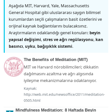
Aşağıda MIT, Harvard, Yale, Massachusetts
General Hospital gibi uluslararası saygın bilimsel
kurumlardan seçili çalışmaların basit özetlerini ve
orijinal kaynak bağlantılarını bulacaksınız.
Araştırmaların odaklandığı genel konuları:
beyin
yapısal değişimi
,
stres ve ağrı regülasyonu
,
kan
basıncı
,
uyku
,
bağışıklık sistemi
.
The Benefits of Meditation (MIT)
MIT ve Harvard nörobilimcileri; dikkatin
dağılmasını azaltma ve ağrı algısında
iyileşme mekanizmalarına odaklanıyor.
Kaynak:
http://web.mit.edu/newsoffice/2011/meditation-
0505.html
Mindfulness Meditation: 8 Haftada Beyin