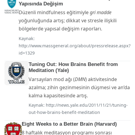
Yapısında Değişim
Düzenli mindfulness eğitimiyle
gri madde
yoğunluğunda artış; dikkat ve stresle ilişkili
bölgelerde yapısal değişim raporları.
Kaynak:
http://www.massgeneral.org/about/pressrelease.aspx?
id=1329
Tuning Out: How Brains Benefit from
Meditation (Yale)
Varsayılan mod ağı (
DMN
) aktivitesinde
azalma; zihin gezinmesinin düşmesi ve an’da
kalma kapasitesinde artış.
Kaynak:
http://news.yale.edu/2011/11/21/tuning-
out-how-brains-benefit-meditation
Eight Weeks to a Better Brain (Harvard)
8 haftalık meditasyon programı sonrası