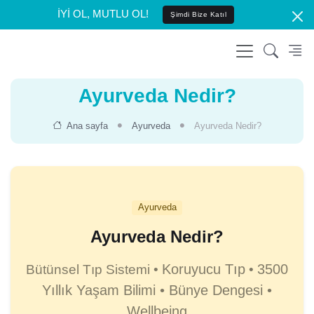
İYİ OL, MUTLU OL!
Şimdi Bize Katıl
Ayurveda Nedir?
Ana sayfa
Ayurveda
Ayurveda Nedir?
Ayurveda
Ayurveda Nedir?
Koruyucu Tıp
3500
Bütünsel Tıp Sistemi •
•
Yıllık Yaşam Bilimi • Bünye Dengesi •
Wellbeing