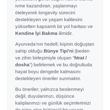
ivme kazandıran, yaşlanmayı
öteleyerek longevity sürecini
destekleyen ve yaşam kalitesini
yükselten kapsamlı bir yol haritası ve
Kendine İyi Bakma
ilimidir.
Ayurveda’nın hedefi; kişinin doğuştan
sahip olduğu
Bünye Tipi’ni
(beden
ve zihin birleşimiyle oluşan “
fıtrat /
dosha
”) belirlemek ve bu doğrultuda
hayat boyu dengede kalmasını
destekleyen öneriler sunmaktır.
Bu öneriler; yalnızca beslenmeyi
değil, duyularımızı, düşünce
kalıplarımızı ve günlük seçimlerimizi
de içine alan bütüncül bir yaşam