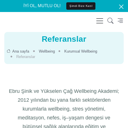
İYİ OL, MUTLU OL!
Şimdi Bize Katıl
Referanslar
Ana sayfa
Wellbeing
Kurumsal Wellbeing
Referanslar
Ebru Şinik ve Yükselen Çağ Wellbeing Akademi;
2012 yılından bu yana farklı sektörlerden
kurumlarla wellbeing, stres yönetimi,
meditasyon, nefes, iş–yaşam dengesi ve
bütünsel sağlık alanlarında eğitim ve