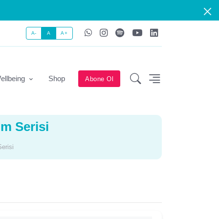
A-
A
A+
ellbeing
Shop
Abone Ol
m Serisi
erisi