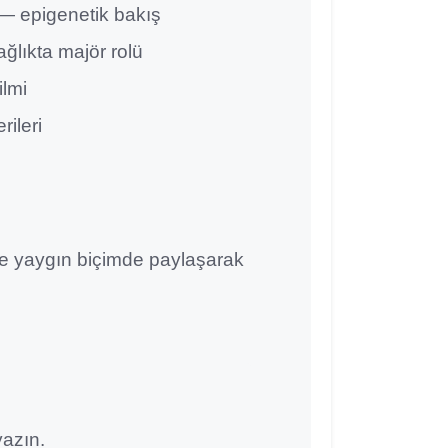
” — epigenetik bakış
ağlıkta majör rolü
ilmi
ileri
ile yaygın biçimde paylaşarak
yazın.