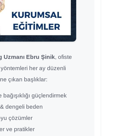
g Uzmanı Ebru Şinik
, ofiste
yöntemleri her ay düzenli
öne çıkan başlıklar:
e bağışıklığı güçlendirmek
n & dengeli beden
boyu çözümler
r ve pratikler