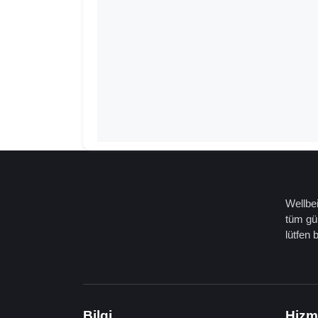
Wellbei
tüm gün
lütfen 
Bilgi
Hizm