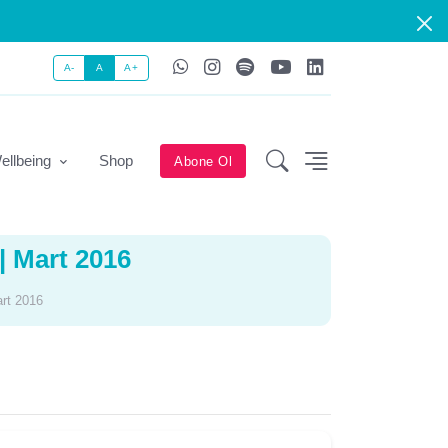
A-
A
A+
ellbeing
Shop
Abone Ol
| Mart 2016
art 2016