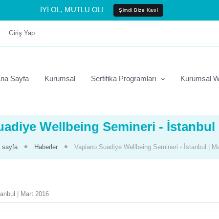
İYİ OL, MUTLU OL!
Şimdi Bize Katıl
Giriş Yap
na Sayfa
Kurumsal
Sertifika Programları
Kurumsal W
adiye Wellbeing Semineri - İstanbul 
 sayfa
Haberler
Vapiano Suadiye Wellbeing Semineri - İstanbul | M
anbul | Mart 2016