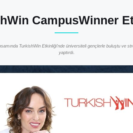
shWin CampusWinner Etk
samında TurkishWin Etkinliği’nde üniversiteli gençlerle buluştu ve str
yaptırdı.