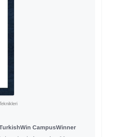
eknikleri
TurkishWin CampusWinner