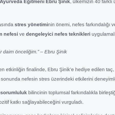
Ayurveda Eğitmeni Ebru Şinik
, ülkemizin 40 farkl
nrasında
stres yönetimi
nin önemi, nefes farkındalığı v
m nefesi
ve
dengeleyici nefes teknikleri
uygulamalı 
r daim önceliğim.” – Ebru Şinik
yen etkinliğin finalinde, Ebru Şinik’e hediye edilen taç
 sonunda nefesin stres üzerindeki etkilerini deneyimley
 sorumluluk
bilincinin toplumsal farkındalıkla birleşt
itif katkı sağlayabileceğini vurguladı.