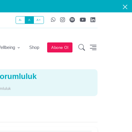
A-
A
A+
ellbeing
Shop
Abone Ol
Sorumluluk
mluluk