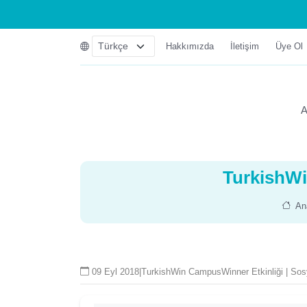
Hakkımızda
İletişim
Üye Ol
A
TurkishWi
An
09 Eyl 2018
|
TurkishWin CampusWinner Etkinliği | Sos