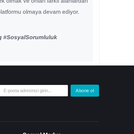
k olmak ve onları farklı alanlardan
 platformu olmaya devam ediyor.
g #SosyalSorumluluk
Abone ol