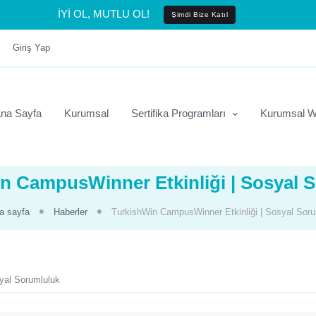
İYİ OL, MUTLU OL!
Şimdi Bize Katıl
Giriş Yap
na Sayfa
Kurumsal
Sertifika Programları
Kurumsal W
n CampusWinner Etkinliği | Sosyal 
a sayfa
Haberler
TurkishWin CampusWinner Etkinliği | Sosyal Soru
yal Sorumluluk