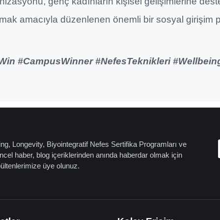
izasyonu, genç kadınların kişisel gelişimlerine deste
urmak amacıyla düzenlenen önemli bir sosyal girişim
hWin #CampusWinner #NefesTeknikleri #Wellbein
ng, Longevity, Biyointegratif Nefes Sertifika Programları ve
cel haber, blog içeriklerinden anında haberdar olmak için
bültenlerimize üye olunuz.