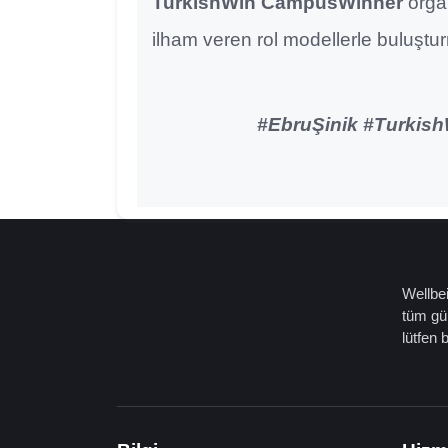
TurkishWin CampusWinner
organ
ilham veren rol modellerle buluşt
#EbruŞinik #Turkis
Wellbei
tüm gün
lütfen 