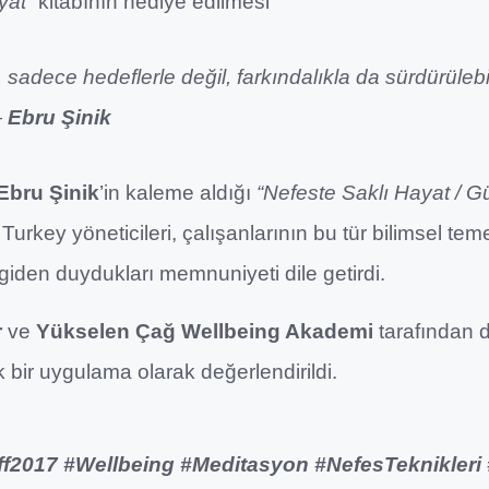
yat”
kitabının hediye edilmesi
sadece hedeflerle değil, farkındalıkla da sürdürülebil
—
Ebru Şinik
Ebru Şinik
’in kaleme aldığı
“Nefeste Saklı Hayat / G
 Turkey yöneticileri, çalışanlarının bu tür bilimsel tem
giden duydukları memnuniyeti dile getirdi.
r
ve
Yükselen Çağ Wellbeing Akademi
tarafından 
 bir uygulama olarak değerlendirildi.
ff2017 #Wellbeing #Meditasyon #NefesTeknikleri