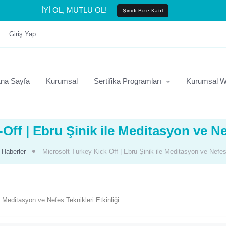
İYİ OL, MUTLU OL!
Şimdi Bize Katıl
Giriş Yap
na Sayfa
Kurumsal
Sertifika Programları
Kurumsal W
Off | Ebru Şinik ile Meditasyon ve Nef
Haberler
Microsoft Turkey Kick-Off | Ebru Şinik ile Meditasyon ve Nefes 
e Meditasyon ve Nefes Teknikleri Etkinliği