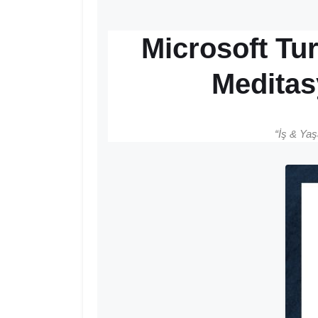
Microsoft Tur
Meditasy
“İş & Yaş