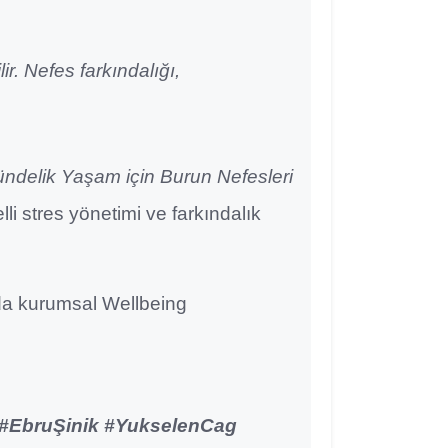
ir. Nefes farkındalığı,
ündelik Yaşam için Burun Nefesleri
elli stres yönetimi ve farkındalık
da kurumsal Wellbeing
 #EbruŞinik #YukselenCag