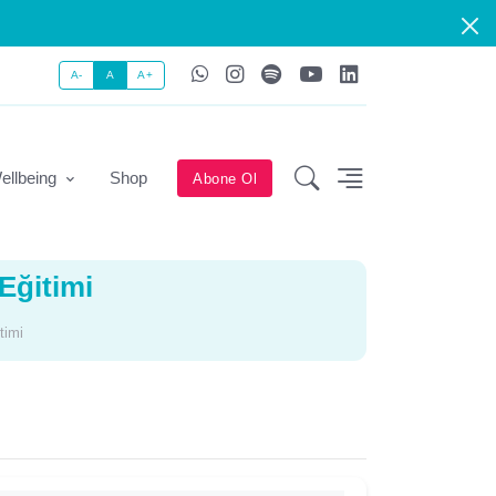
A-
A
A+
ellbeing
Shop
Abone Ol
Eğitimi
timi