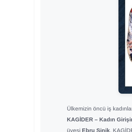
Ülkemizin öncü iş kadınlar
KAGİDER – Kadın Girişi
üyesi
Ebru Şinik
, KAGİDE