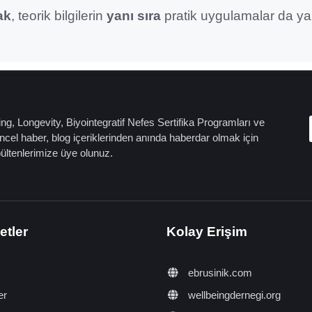
ak
, teorik bilgilerin
yanı sıra
pratik uygulamalar da yap
ng, Longevity, Biyointegratif Nefes Sertifika Programları ve
cel haber, blog içeriklerinden anında haberdar olmak için
bültenlerimize üye olunuz.
etler
Kolay Erişim
ebrusinik.com
er
wellbeingdernegi.org