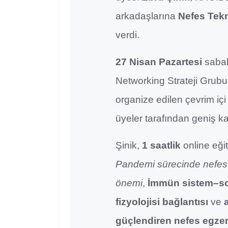
arkadaşlarına
Nefes Tekn
verdi.
27 Nisan Pazartesi
saba
Networking Strateji Grubu
organize edilen çevrim içi 
üyeler tarafından geniş ka
Şinik,
1 saatlik
online eğit
Pandemi sürecinde nefes t
önemi
,
İmmün sistem–s
fizyolojisi bağlantısı
ve
güçlendiren nefes egzers