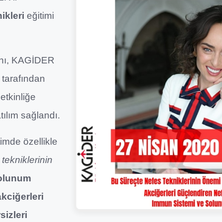
ikleri
eğitimi
hı, KAGİDER
 tarafından
etkinliğe
tılım sağlandı.
imde özellikle
ekniklerinin
olunum
akciğerleri
izleri