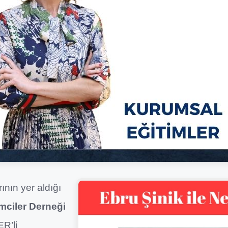
ının yer aldığı
mciler Derneği
R’li