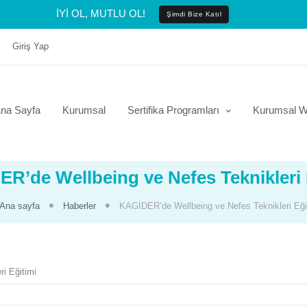
İYİ OL, MUTLU OL!
Şimdi Bize Katıl
Giriş Yap
na Sayfa
Kurumsal
Sertifika Programları
Kurumsal W
R’de Wellbeing ve Nefes Teknikleri 
Ana sayfa
Haberler
KAGİDER’de Wellbeing ve Nefes Teknikleri Eği
i Eğitimi