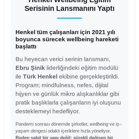
Serisinin Lansmanını Yaptı
Henkel tüm çalışanları için 2021 yılı
boyunca sürecek wellbeing hareketi
başlattı
Bu heyecan verici serinin lansmanı,
Ebru Şinik
liderliğindeki eğitim modülü
ile
Türk Henkel
ekibine gerçekleştirildi.
Program; mindfulness, nefes, dijital
hijyen ve günlük mikro alışkanlıklar gibi
pratik başlıklarla çalışanların iyi oluşunu
desteklemeyi hedefliyor.
Pandemi sonrası dönemde şirketler,
wellbeing
ve
iş–
yaşam dengesi
odaklı içeriklere hızla yöneliyor.
Beden sabit bir yapı değil; sürekli değişen bir