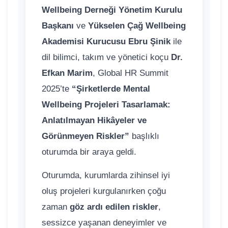
Wellbeing Derneği Yönetim Kurulu
Başkanı
ve
Yükselen Çağ Wellbeing
Akademisi Kurucusu
Ebru Şinik
ile
dil bilimci, takım ve yönetici koçu
Dr.
Efkan Marim
, Global HR Summit
2025’te
“Şirketlerde Mental
Wellbeing Projeleri Tasarlamak:
Anlatılmayan Hikâyeler ve
Görünmeyen Riskler”
başlıklı
oturumda bir araya geldi.
Oturumda, kurumlarda zihinsel iyi
oluş projeleri kurgulanırken çoğu
zaman
göz ardı edilen riskler
,
sessizce yaşanan deneyimler ve