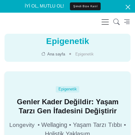
İYİ OL, MUTLU OL!
Şimdi Bize Katıl
Epigenetik
Ana sayfa
Epigenetik
Epigenetik
Genler Kader Değildir: Yaşam
Tarzı Gen İfadesini Değiştirir
Wellaging • Yaşam Tarzı Tıbbı •
Longevity •
Holistik Yaklaşım