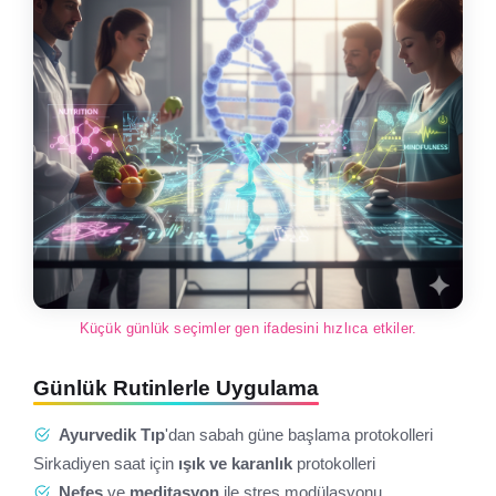
Küçük günlük seçimler gen ifadesini hızlıca etkiler.
Günlük Rutinlerle Uygulama
Ayurvedik Tıp
'dan sabah güne başlama protokolleri
Sirkadiyen saat için
ışık ve karanlık
protokolleri
Nefes
ve
meditasyon
ile stres modülasyonu