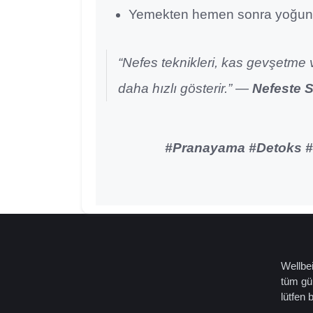
Yemekten hemen sonra yoğun
“Nefes teknikleri, kas gevşetme v
daha hızlı gösterir.” —
Nefeste S
#Pranayama #Detoks #
Wellbei
tüm gün
lütfen 