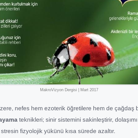
MakroVizyon Dergisi | Mart 2017
ı üzere, nefes hem ezoterik öğretilere hem de çağdaş 
ayama
teknikleri; sinir sistemini sakinleştirir, dolaşım
stresin fizyolojik yükünü kısa sürede azaltır.