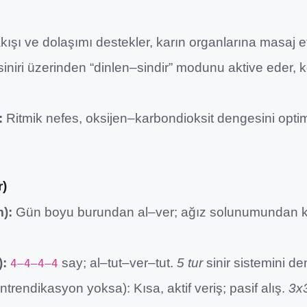
kışı ve dolaşımı destekler, karın organlarına masaj et
iniri üzerinden “dinlen–sindir” modunu aktive eder,
:
Ritmik nefes, oksijen–karbondioksit dengesini optim
r)
):
Gün boyu burundan al–ver; ağız solunumundan 
):
say; al–tut–ver–tut.
5 tur
sinir sistemini de
4–4–4–4
ntrendikasyon yoksa): Kısa, aktif veriş; pasif alış.
3x3