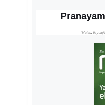
Pranayama 
“Nefes, fizyoloj