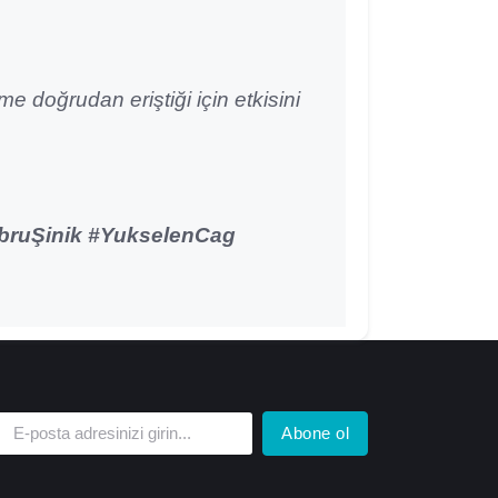
e doğrudan eriştiği için etkisini
bruŞinik #YukselenCag
Abone ol