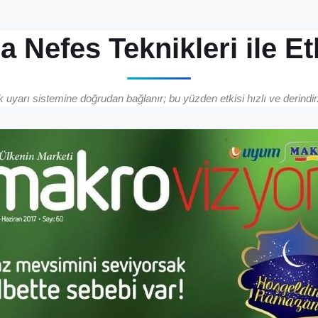
Nefes Teknikleri ile Et
ik uyarı sistemine doğrudan bağlanır; bu yüzden etkisi hızlı ve derindi