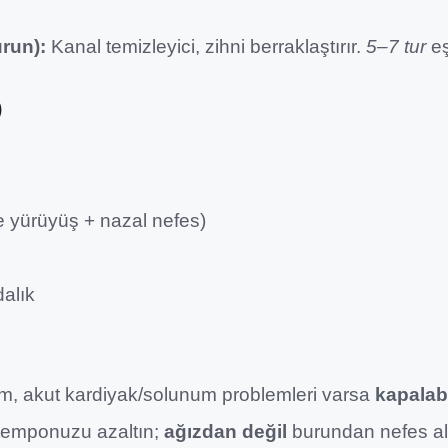
run):
Kanal temizleyici, zihni berraklaştırır.
5–7 tur
eş
)
e yürüyüş + nazal nefes)
dalık
om, akut kardiyak/solunum problemleri varsa
kapalab
 temponuzu azaltın;
ağızdan değil
burundan nefes a