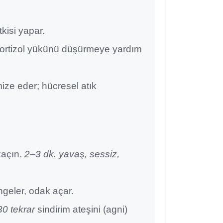
kisi yapar.
 kortizol yükünü düşürmeye yardım
ize eder; hücresel atık
kaçın.
2–3 dk. yavaş, sessiz,
ngeler, odak açar.
0 tekrar
sindirim ateşini (agni)