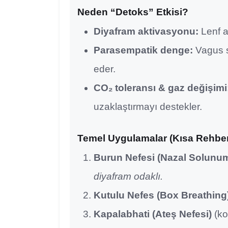
Neden “Detoks” Etkisi?
Diyafram aktivasyonu:
Lenf a
Parasempatik denge:
Vagus s
eder.
CO₂ toleransı & gaz değişimi
uzaklaştırmayı destekler.
Temel Uygulamalar (Kısa Rehbe
Burun Nefesi (Nazal Solunum
diyafram odaklı.
Kutulu Nefes (Box Breathing
Kapalabhati (Ateş Nefesi)
(ko