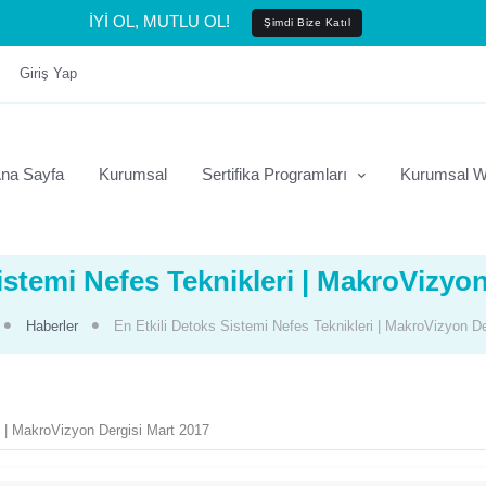
İYİ OL, MUTLU OL!
Şimdi Bize Katıl
Giriş Yap
na Sayfa
Kurumsal
Sertifika Programları
Kurumsal W
istemi Nefes Teknikleri | MakroVizyo
Haberler
En Etkili Detoks Sistemi Nefes Teknikleri | MakroVizyon D
i | MakroVizyon Dergisi Mart 2017