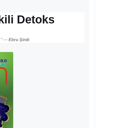
kili Detoks
r.” —
Ebru Şinik