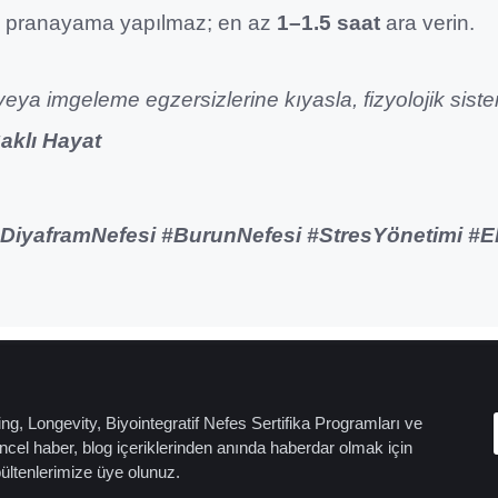
 pranayama yapılmaz; en az
1–1.5 saat
ara verin.
eya imgeleme egzersizlerine kıyasla, fizyolojik sistem
aklı Hayat
DiyaframNefesi #BurunNefesi #StresYönetimi #E
ng, Longevity, Biyointegratif Nefes Sertifika Programları ve
cel haber, blog içeriklerinden anında haberdar olmak için
bültenlerimize üye olunuz.