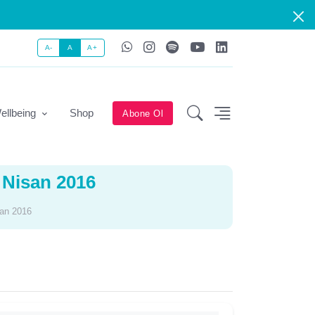
A-
A
A+
ellbeing
Shop
Abone Ol
 Nisan 2016
san 2016