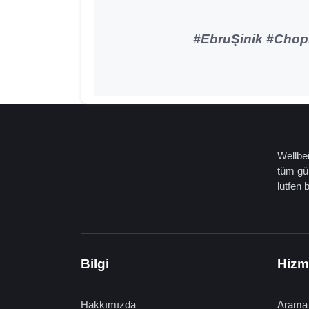
#EbruŞinik #Chop
Wellbei
tüm gün
lütfen 
Bilgi
Hizm
Hakkımızda
Arama