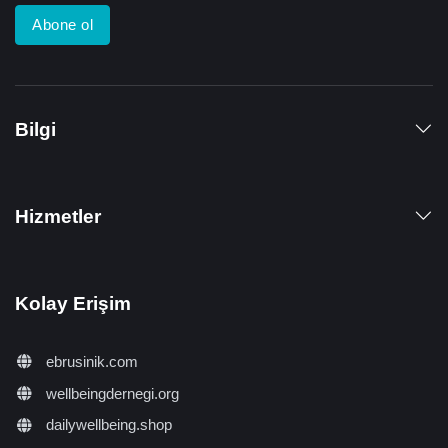
Abone ol
Bilgi
Hizmetler
Kolay Erişim
ebrusinik.com
wellbeingdernegi.org
dailywellbeing.shop