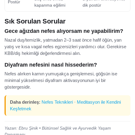
Postür
kapanma eğilimi
dik postür
Sık Sorulan Sorular
Gece ağızdan nefes alıyorsam ne yapabilirim?
Nazal duş/temizlik, yatmadan 2–3 saat önce hafif öğün, yan
yatış ve kısa vagal nefes egzersizleri yardımcı olur. Gerekirse
KBB/diş hekimliği değerlendirmesi alın.
Diyafram nefesini nasıl hissederim?
Nefes alırken karnın yumuşakça genişlemesi, göğsün ise
minimal yükselmesi diyafram aktivasyonunun iyi bir
göstergesidir.
Daha derinleş:
Nefes Teknikleri
·
Meditasyon ile Kendini
Keşfetmek
Yazan: Ebru Şinik • Bütünsel Sağlık ve Ayurvedik Yaşam
Danışmanı