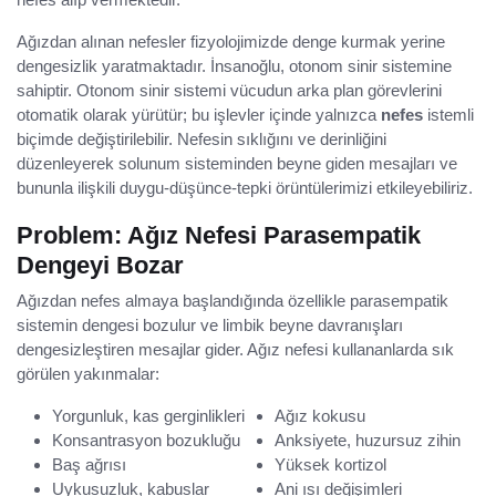
Ağızdan alınan nefesler fizyolojimizde denge kurmak yerine
dengesizlik yaratmaktadır. İnsanoğlu, otonom sinir sistemine
sahiptir. Otonom sinir sistemi vücudun arka plan görevlerini
otomatik olarak yürütür; bu işlevler içinde yalnızca
nefes
istemli
biçimde değiştirilebilir. Nefesin sıklığını ve derinliğini
düzenleyerek solunum sisteminden beyne giden mesajları ve
bununla ilişkili duygu-düşünce-tepki örüntülerimizi etkileyebiliriz.
Problem: Ağız Nefesi Parasempatik
Dengeyi Bozar
Ağızdan nefes almaya başlandığında özellikle parasempatik
sistemin dengesi bozulur ve limbik beyne davranışları
dengesizleştiren mesajlar gider. Ağız nefesi kullananlarda sık
görülen yakınmalar:
Yorgunluk, kas gerginlikleri
Ağız kokusu
Konsantrasyon bozukluğu
Anksiyete, huzursuz zihin
Baş ağrısı
Yüksek kortizol
Uykusuzluk, kabuslar
Ani ısı değişimleri