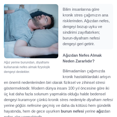
Bilim insanlarına göre
kronik stres çağımızın ana
risklerinden. Ağızdan nefes,
dengeyi bozup uyku ve
sindirimi zayıflatırken;
burun-diyafram nefesi
dengeyi geri getirir.
Ağızdan Nefes Almak
Neden Zararlıdır?
Ağız yerine burundan, diyaframı
kullanarak nefes almak fizyolojik
Bilimadamları çağımızda
dengeyi destekler.
kronik hastalıklardaki artışın
en önemli nedenlerinden biri olarak fiziksel ve zihinsel stresi
göstermektedir. Modern dünya insanı 100 yıl öncesine göre iki
üç kat daha fazla solunum yapmakta olduğu halde bedensel
dengeyi kuramıyor çünkü kronik stres nedeniyle
diyafram nefesi
yerine
göğüs nefesine
geçmiş ve daha da kötüsü hem gündelik
hayatında, hem de gece uyurken
burun nefesi
yerine
ağız
dan
nefes alıp vermektedir.