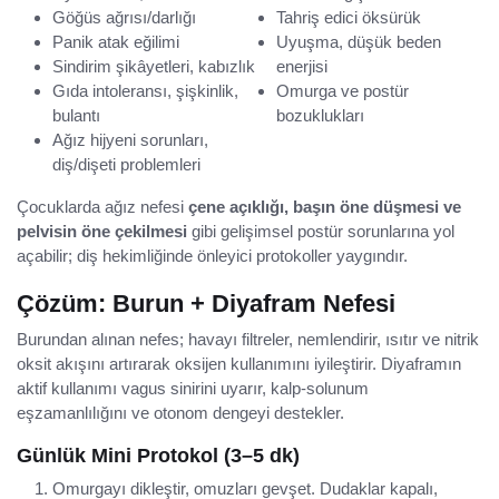
Göğüs ağrısı/darlığı
Tahriş edici öksürük
Panik atak eğilimi
Uyuşma, düşük beden
Sindirim şikâyetleri, kabızlık
enerjisi
Gıda intoleransı, şişkinlik,
Omurga ve postür
bulantı
bozuklukları
Ağız hijyeni sorunları,
diş/dişeti problemleri
Çocuklarda ağız nefesi
çene açıklığı, başın öne düşmesi ve
pelvisin öne çekilmesi
gibi gelişimsel postür sorunlarına yol
açabilir; diş hekimliğinde önleyici protokoller yaygındır.
Çözüm: Burun + Diyafram Nefesi
Burundan alınan nefes; havayı filtreler, nemlendirir, ısıtır ve nitrik
oksit akışını artırarak oksijen kullanımını iyileştirir. Diyaframın
aktif kullanımı vagus sinirini uyarır, kalp-solunum
eşzamanlılığını ve otonom dengeyi destekler.
Günlük Mini Protokol (3–5 dk)
Omurgayı dikleştir, omuzları gevşet. Dudaklar kapalı,