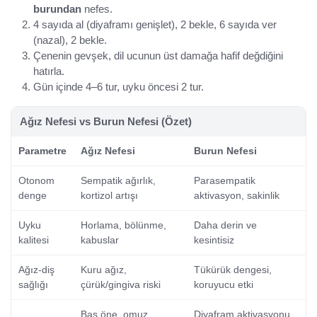
burundan
nefes.
4 sayıda al (diyaframı genişlet), 2 bekle, 6 sayıda ver
(nazal), 2 bekle.
Çenenin gevşek, dil ucunun üst damağa hafif değdiğini
hatırla.
Gün içinde 4–6 tur, uyku öncesi 2 tur.
Ağız Nefesi vs Burun Nefesi (Özet)
Parametre
Ağız Nefesi
Burun Nefesi
Otonom
Sempatik ağırlık,
Parasempatik
denge
kortizol artışı
aktivasyon, sakinlik
Uyku
Horlama, bölünme,
Daha derin ve
kalitesi
kabuslar
kesintisiz
Ağız-diş
Kuru ağız,
Tükürük dengesi,
sağlığı
çürük/gingiva riski
koruyucu etki
Baş öne, omuz
Diyafram aktivasyonu,